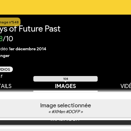
mage n°548
s of Future Past
8
/10
idéo
1er décembre 2014
inger
UDIOS
sf
108
AILS
IMAGES
VID
Image selectionnée
« #XMen #DOFP »
#XMen #DOFP