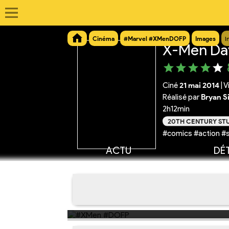
Cinéma
#Marvel #XMenDOFP
Images
I
X-Men Day
Ciné
21 mai 2014
|
V
Réalisé par
Bryan S
2h12min
20TH CENTURY ST
#comics #action #
ACTU
DÉT