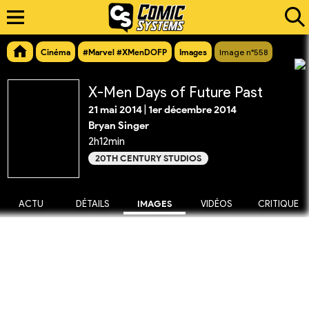
Cinéma
#Marvel #XMenDOFP
Images
Image n°558
X-Men Days of Future Past
21 mai 2014
|
1er décembre 2014
Bryan Singer
2h12min
20TH CENTURY STUDIOS
ACTU
DÉTAILS
IMAGES
VIDÉOS
CRITIQUE