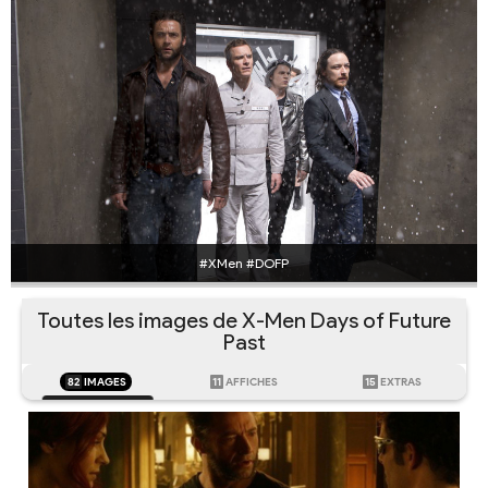
#XMen #DOFP
Toutes les images de X-Men Days of Future
Past
82
IMAGES
11
AFFICHES
15
EXTRAS