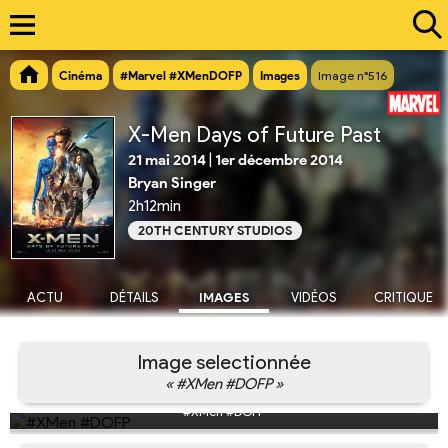
Cinéma
#Marvel #XMenDOFP
Images
Image n°516
X-Men Days of Future Past
21 mai 2014
|
1er décembre 2014
Bryan Singer
2h12min
20TH CENTURY STUDIOS
ACTU
DÉTAILS
IMAGES
VIDÉOS
CRITIQUE
Image selectionnée
« #XMen #DOFP »
#XMen #DOFP