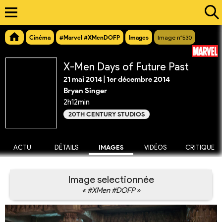
Cinéma
#Marvel #XMenDOFP
Images
Image n°530
X-Men Days of Future Past
21 mai 2014
|
1er décembre 2014
Bryan Singer
2h12min
20TH CENTURY STUDIOS
ACTU
DÉTAILS
IMAGES
VIDÉOS
CRITIQUE
Image selectionnée
« #XMen #DOFP »