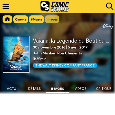
Cinéma
#Moana
Images
Vaiana, la Légende du Bout du Monde
30 novembre 2016
|
5 avril 2017
John Musker, Ron Clements
1h35min
THE WALT DISNEY COMPANY FRANCE
ACTU
DÉTAILS
IMAGES
VIDÉOS
CRITIQUE