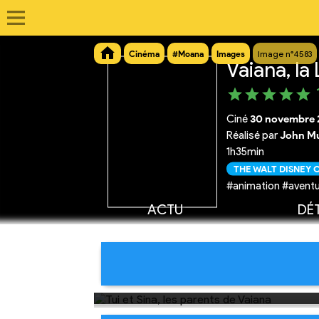
Cinéma
#Moana
Images
Image n°4583
Vaiana, l
Ciné
30 novembre 
Réalisé par
John Mu
1h35min
THE WALT DISNEY
#animation #aventu
ACTU
DÉT