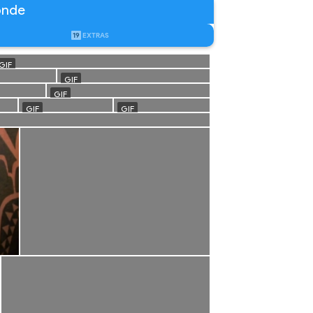
onde
19
EXTRAS