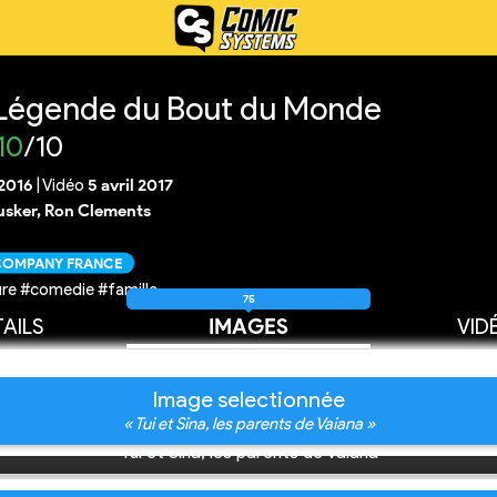
a Légende du Bout du Monde
10
/10
2016
|
Vidéo
5 avril 2017
sker, Ron Clements
 COMPANY FRANCE
re #comedie #famille
75
AILS
IMAGES
VID
Image selectionnée
« Tui et Sina, les parents de Vaiana »
Tui et Sina, les parents de Vaiana