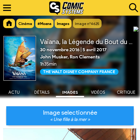
Cinéma
#Moana
Images
Image n°4625
Vaiana, la Légende du Bout du Monde
30 novembre 2016
|
5 avril 2017
John Musker, Ron Clements
1h35min
THE WALT DISNEY COMPANY FRANCE
ACTU
DÉTAILS
IMAGES
VIDÉOS
CRITIQUE
Image selectionnée
« Une fille à la mer »