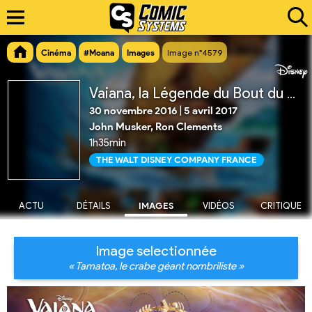
Cinéma
#Moana
Images
Image n°4579
Vaiana, la Légende du Bout du Monde
30 novembre 2016
|
5 avril 2017
John Musker, Ron Clements
1h35min
THE WALT DISNEY COMPANY FRANCE
ACTU
DÉTAILS
IMAGES
VIDÉOS
CRITIQUE
Image selectionnée
« Tamatoa, le crabe géant nombriliste »