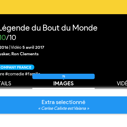
a Légende du Bout du Monde
10
/10
2016
|
Vidéo
5 avril 2017
sker, Ron Clements
 COMPANY FRANCE
re #comedie #famille
75
AILS
IMAGES
VID
Extra selectionné
« Cerise Calixte est Vaiana »