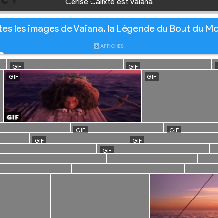
Cerise Calixte est Vaiana
tes les images de Vaiana, la Légende du Bout du M
6
AFFICHES