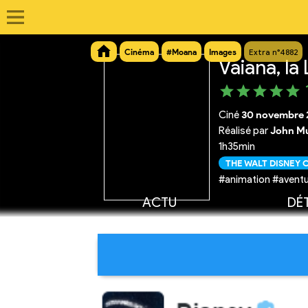
Cinéma
#Moana
Images
Extra n°4882
Vaiana, l
Ciné
30 novembre 
Réalisé par
John Mu
1h35min
THE WALT DISNEY
#animation #aventu
ACTU
DÉT