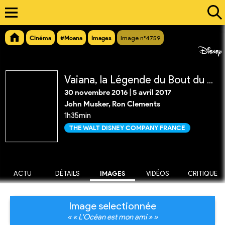
Cinéma
#Moana
Images
Image n°4759
Vaiana, la Légende du Bout du Monde
30 novembre 2016
|
5 avril 2017
John Musker, Ron Clements
1h35min
THE WALT DISNEY COMPANY FRANCE
ACTU
DÉTAILS
IMAGES
VIDÉOS
CRITIQUE
Image selectionnée
« « L'Océan est mon ami » »