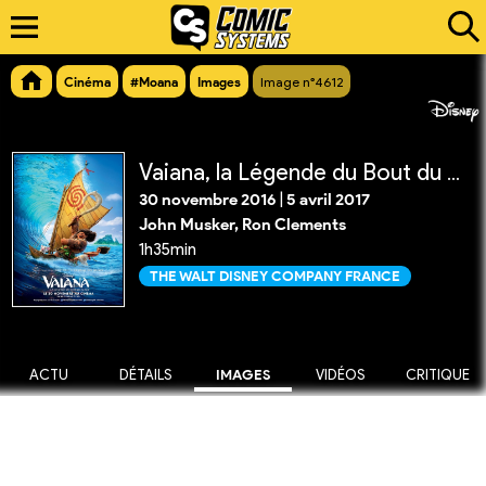
Cinéma
#Moana
Images
Image n°4612
Vaiana, la Légende du Bout du Monde
30 novembre 2016
|
5 avril 2017
John Musker, Ron Clements
1h35min
THE WALT DISNEY COMPANY FRANCE
ACTU
DÉTAILS
IMAGES
VIDÉOS
CRITIQUE