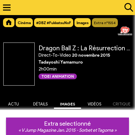
Cinéma
#DBZ #FukkatsuNoF
Images
Extra n°1554
Dragon Ball Z : La Résurrection de 'F'
Direct-To-Video
20 novembre 2015
Tadayoshi Yamamuro
2h00min
TOEI ANIMATION
ACTU
DÉTAILS
IMAGES
VIDÉOS
CRITIQUE
Extra selectionné
« V Jump Magazine Jan. 2015 - Sorbet et Tagoma »