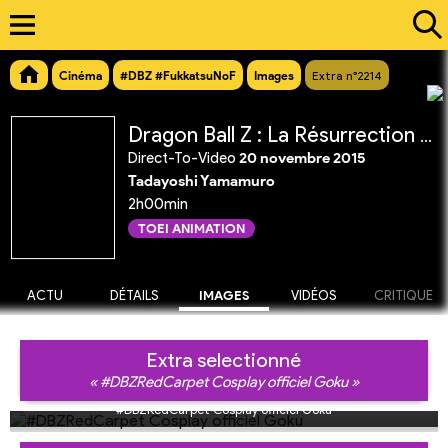
Cinéma
#DBZ #FukkatsuNoF
Images
Extra n°2214
Dragon Ball Z : La Résurrection de 'F'
Direct-To-Video
20 novembre 2015
Tadayoshi Yamamuro
2h00min
TOEI ANIMATION
ACTU
DÉTAILS
IMAGES
VIDÉOS
CRITIQUE
Extra selectionné
« #DBZRedCarpet Cosplay officiel Goku »
#DBZRedCarpet Cosplay officiel Goku