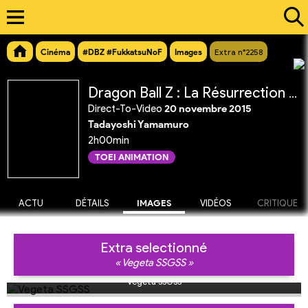
Cinéma
#DBZ #FukkatsuNoF
Images
Extra n°2258
Dragon Ball Z : La Résurrection de 'F'
Direct-To-Video
20 novembre 2015
Tadayoshi Yamamuro
2h00min
TOEI ANIMATION
ACTU
DÉTAILS
IMAGES
VIDÉOS
CRITIQUE
Extra selectionné
« Vegeta SSGSS »
Vegeta SSGSS