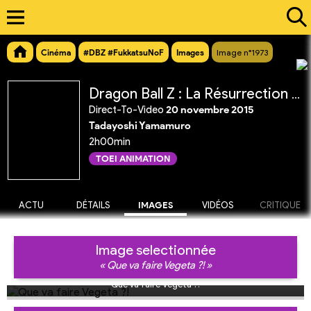
Cinéma
#DBZ #FukkatsuNoF
Images
Image n°1973
Dragon Ball Z : La Résurrection de 'F'
Direct-To-Video
20 novembre 2015
Tadayoshi Yamamuro
2h00min
TOEI ANIMATION
ACTU
DÉTAILS
IMAGES
VIDÉOS
CRITIQUE
Image selectionnée
« Que va faire Vegeta ?! »
Que va faire Vegeta ?!