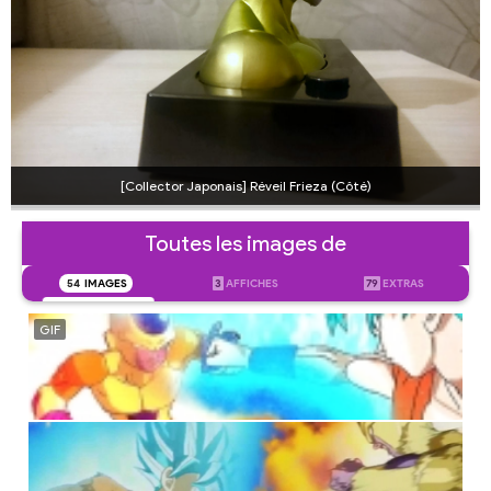
[Collector Japonais] Réveil Frieza (Côté)
Toutes les images de
54
IMAGES
3
AFFICHES
79
EXTRAS