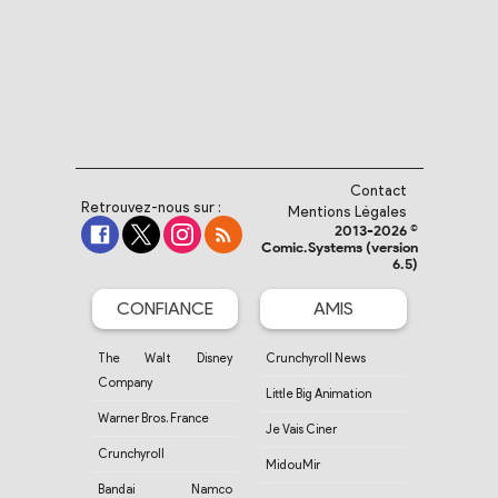
Contact
Retrouvez-nous sur :
Mentions Légales
2013-2026 ©
Comic.Systems (version
6.5)
CONFIANCE
AMIS
The Walt Disney
Crunchyroll News
Company
Little Big Animation
Warner Bros. France
Je Vais Ciner
Crunchyroll
MidouMir
Bandai Namco