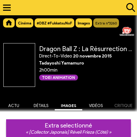
Cinéma
#DBZ #FukkatsuNoF
Images
Extra n°3260
Dragon Ball Z : La Résurrection de 'F'
Direct-To-Video
20 novembre 2015
Tadayoshi Yamamuro
2h00min
TOEI ANIMATION
ACTU
DÉTAILS
IMAGES
VIDÉOS
CRITIQUE
Extra selectionné
« [Collector Japonais] Réveil Frieza (Côté) »