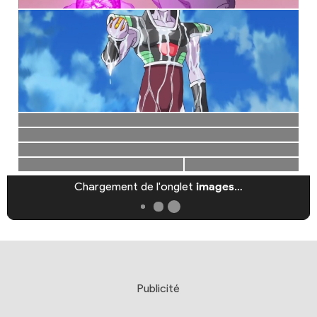
Chargement de l'onglet
images
…
Publicité