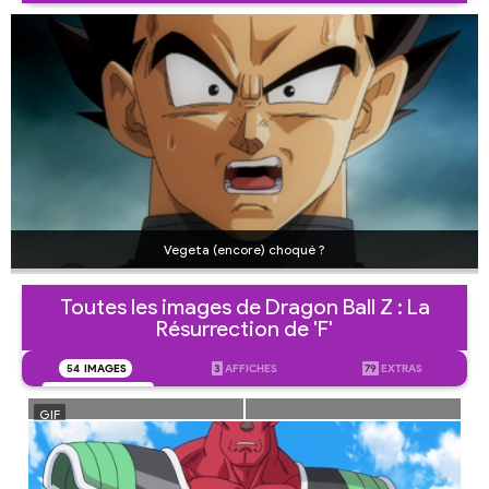
Vegeta (encore) choqué ?
Toutes les images de Dragon Ball Z : La
Résurrection de 'F'
54
IMAGES
3
AFFICHES
79
EXTRAS