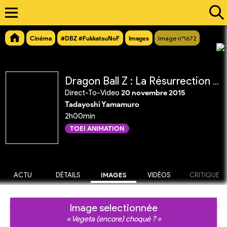
Cinéma
#DBZ #FukkatsuNoF
Images
Image n°1672
Dragon Ball Z : La Résurrection de 'F'
Direct-To-Video
20 novembre 2015
Tadayoshi Yamamuro
2h00min
TOEI ANIMATION
ACTU
DÉTAILS
IMAGES
VIDÉOS
CRITIQUE
Image selectionnée
« Vegeta (encore) choqué ? »