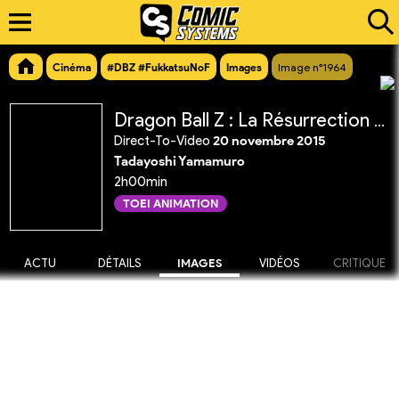
Cinéma
#DBZ #FukkatsuNoF
Images
Image n°1964
Dragon Ball Z : La Résurrection de 'F'
Direct-To-Video
20 novembre 2015
Tadayoshi Yamamuro
2h00min
TOEI ANIMATION
ACTU
DÉTAILS
IMAGES
VIDÉOS
CRITIQUE