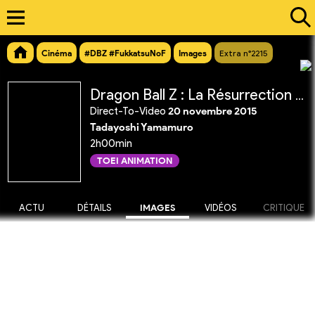
Cinéma
#DBZ #FukkatsuNoF
Images
Extra n°2215
Dragon Ball Z : La Résurrection de 'F'
Direct-To-Video
20 novembre 2015
Tadayoshi Yamamuro
2h00min
TOEI ANIMATION
ACTU
DÉTAILS
IMAGES
VIDÉOS
CRITIQUE