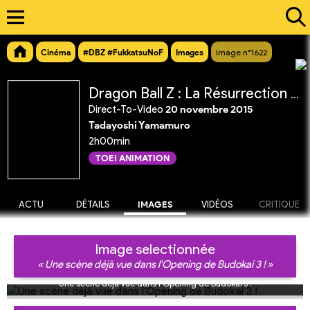
Cinéma
#DBZ #FukkatsuNoF
Images
Image n°1622
Dragon Ball Z : La Résurrection de 'F'
Direct-To-Video
20 novembre 2015
Tadayoshi Yamamuro
2h00min
TOEI ANIMATION
ACTU
DÉTAILS
IMAGES
VIDÉOS
CRITIQUE
Image selectionnée
« Une scène déjà vue dans l'Opening de Budokai 3 ! »
Une scène déjà vue dans l'Opening de Budokai 3 !