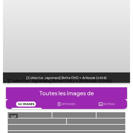
[Collector Japonais] Boîte DVD + Artbook (côté)
Toutes les images de
54
IMAGES
3
AFFICHES
79
EXTRAS