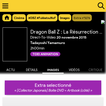
Cinéma
#DBZ #FukkatsuNoF
Images
Extra n°3276
Dragon Ball Z : La Résurrection de 'F'
Direct-To-Video
20 novembre 2015
Tadayoshi Yamamuro
2h00min
TOEI ANIMATION
ACTU
DÉTAILS
IMAGES
VIDÉOS
CRITIQUE
Extra selectionné
« [Collector Japonais] Boîte DVD + Artbook (côté) »