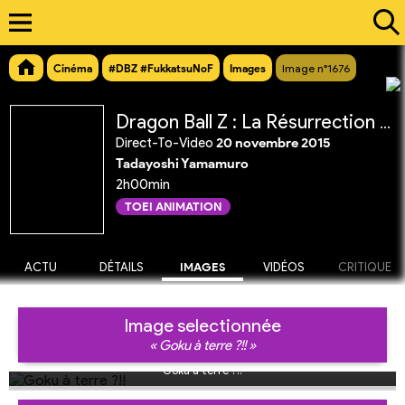
Cinéma
#DBZ #FukkatsuNoF
Images
Image n°1676
Dragon Ball Z : La Résurrection de 'F'
Direct-To-Video
20 novembre 2015
Tadayoshi Yamamuro
2h00min
TOEI ANIMATION
ACTU
DÉTAILS
IMAGES
VIDÉOS
CRITIQUE
Image selectionnée
« Goku à terre ?!! »
Goku à terre ?!!