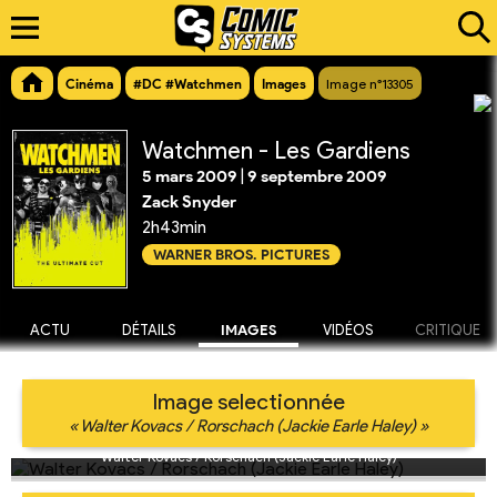
Cinéma
#DC #Watchmen
Images
Image n°13305
Watchmen - Les Gardiens
5 mars 2009
|
9 septembre 2009
Zack Snyder
2h43min
WARNER BROS. PICTURES
ACTU
DÉTAILS
IMAGES
VIDÉOS
CRITIQUE
Image selectionnée
« Walter Kovacs / Rorschach (Jackie Earle Haley) »
Walter Kovacs / Rorschach (Jackie Earle Haley)