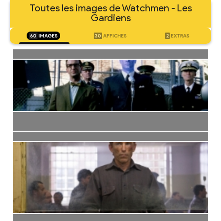
Toutes les images de Watchmen - Les
Gardiens
60
IMAGES
30
AFFICHES
2
EXTRAS