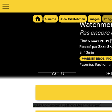
Cinéma
#DC #Watchmen
Images
Image
Watchmen 
Pas encore 
Ciné
5 mars 2009
|
Réalisé par
Zack Sn
2h43min
WARNER BROS. PI
#comics #action #
ACTU
DÉT