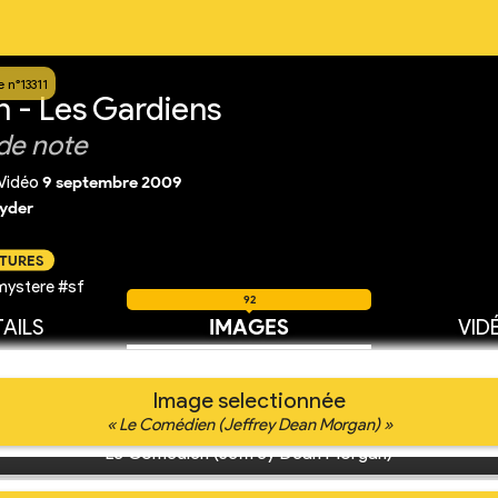
 n°13311
- Les Gardiens
de note
Vidéo
9 septembre 2009
yder
CTURES
mystere #sf
92
AILS
IMAGES
VID
Image selectionnée
« Le Comédien (Jeffrey Dean Morgan) »
Le Comédien (Jeffrey Dean Morgan)