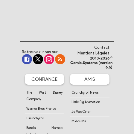
Contact
Retrouvez-nous sur :
Mentions Légales
2013-2026 ©
Comic.Systems (version
6.5)
CONFIANCE
AMIS
The Walt Disney
Crunchyroll News
Company
Little Big Animation
Warner Bros. France
Je Vais Ciner
Crunchyroll
MidouMir
Bandai Namco