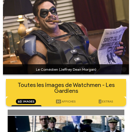
Le Comédien (Jeffrey Dean Morgan)
Toutes les images de Watchmen - Les
Gardiens
60
IMAGES
30
AFFICHES
2
EXTRAS