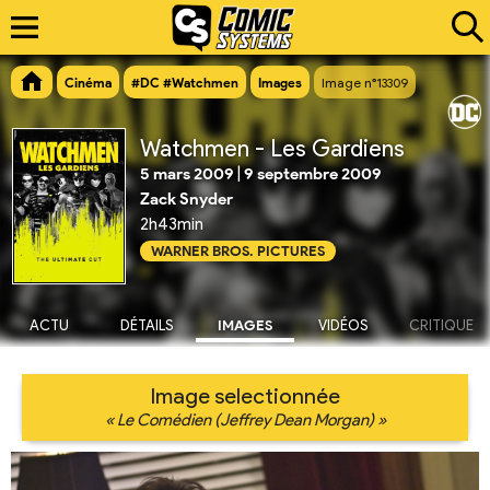
Cinéma
#DC #Watchmen
Images
Image n°13309
Watchmen - Les Gardiens
5 mars 2009
|
9 septembre 2009
Zack Snyder
2h43min
WARNER BROS. PICTURES
ACTU
DÉTAILS
IMAGES
VIDÉOS
CRITIQUE
Image selectionnée
« Le Comédien (Jeffrey Dean Morgan) »