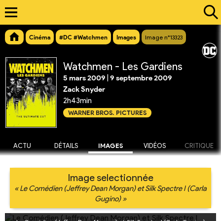
Cinéma
#DC #Watchmen
Images
Image n°13323
Watchmen - Les Gardiens
5 mars 2009
|
9 septembre 2009
Zack Snyder
2h43min
WARNER BROS. PICTURES
ACTU
DÉTAILS
IMAGES
VIDÉOS
CRITIQUE
Image selectionnée
« Le Comédien (Jeffrey Dean Morgan) et Silk Spectre I (Carla
Gugino) »