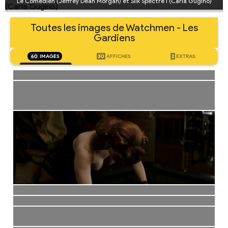
Le Comédien (Jeffrey Dean Morgan) et Silk Spectre I (Carla Gugino)
Toutes les images de Watchmen - Les
Gardiens
60
IMAGES
30
AFFICHES
2
EXTRAS