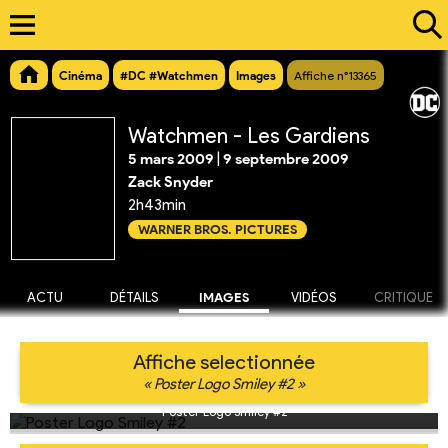
Cinéma
#DC #Watchmen
Images
Affiche n°13365
Watchmen - Les Gardiens
5 mars 2009
|
9 septembre 2009
Zack Snyder
2h43min
WARNER BROS. PICTURES
ACTU
DÉTAILS
IMAGES
VIDÉOS
CRITIQUE
Affiche selectionnée
« Poster Logo Smiley #2 »
Poster Logo Smiley #2