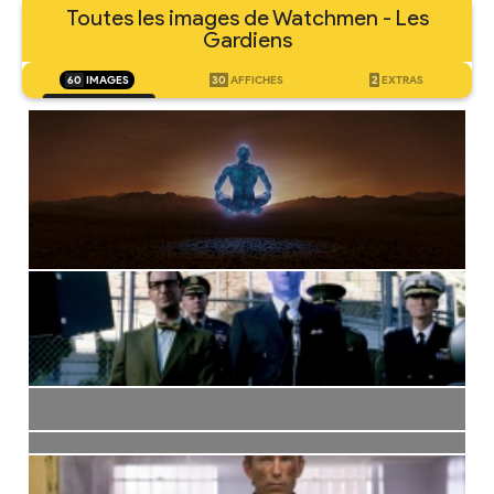
Toutes les images de Watchmen - Les
Gardiens
60
IMAGES
30
AFFICHES
2
EXTRAS