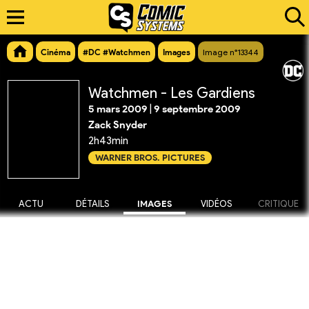
Cinéma
#DC #Watchmen
Images
Image n°13344
Watchmen - Les Gardiens
5 mars 2009
|
9 septembre 2009
Zack Snyder
2h43min
WARNER BROS. PICTURES
ACTU
DÉTAILS
IMAGES
VIDÉOS
CRITIQUE