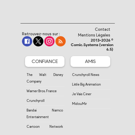
Contact
Retrouvez-nous sur :
Mentions Légales
2013-2026 ©
Comic.Systems (version
6.5)
CONFIANCE
AMIS
The Walt Disney
Crunchyroll News
Company
Little Big Animation
Warner Bros. France
Je Vais Ciner
Crunchyroll
MidouMir
Bandai Namco
Entertainment
Cartoon Network
France