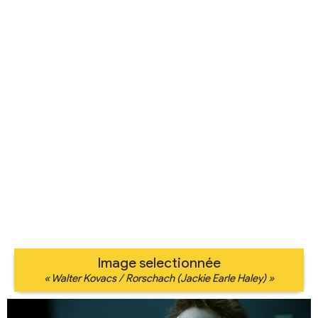
Image selectionnée
« Walter Kovacs / Rorschach (Jackie Earle Haley) »