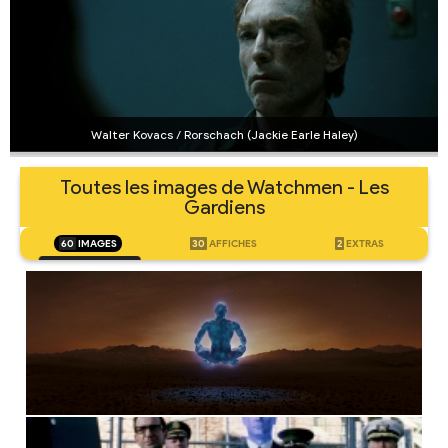
Walter Kovacs / Rorschach (Jackie Earle Haley)
Toutes les images de Watchmen - Les
Gardiens
60
IMAGES
30
AFFICHES
2
EXTRAS