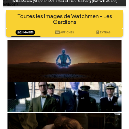
Hollis Mason (Stephen McHattie) et Dan Dreiberg (Patrick Wilson)
Toutes les images de Watchmen - Les
Gardiens
60
IMAGES
30
AFFICHES
2
EXTRAS