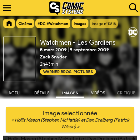
Cinéma
#DC #Watchmen
Images
Image n°13318
Watchmen - Les Gardiens
5 mars 2009
|
9 septembre 2009
Zack Snyder
2h43min
WARNER BROS. PICTURES
ACTU
DÉTAILS
IMAGES
VIDÉOS
CRITIQUE
Image selectionnée
« Hollis Mason (Stephen McHattie) et Dan Dreiberg (Patrick
Wilson) »