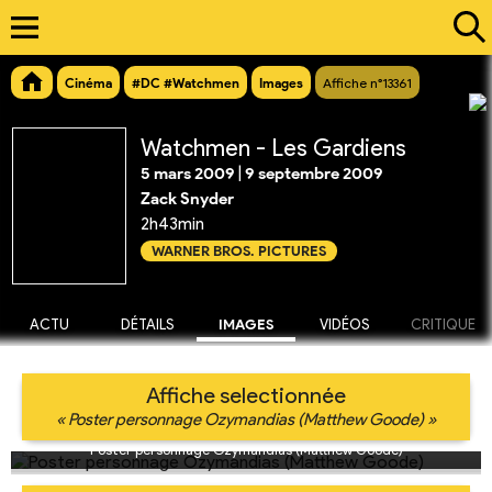
Cinéma
#DC #Watchmen
Images
Affiche n°13361
Watchmen - Les Gardiens
5 mars 2009
|
9 septembre 2009
Zack Snyder
2h43min
WARNER BROS. PICTURES
ACTU
DÉTAILS
IMAGES
VIDÉOS
CRITIQUE
Affiche selectionnée
« Poster personnage Ozymandias (Matthew Goode) »
Poster personnage Ozymandias (Matthew Goode)