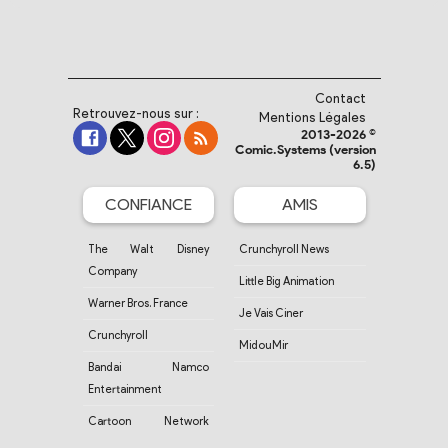
Contact
Retrouvez-nous sur :
Mentions Légales
2013-2026 ©
Comic.Systems (version
6.5)
CONFIANCE
AMIS
The Walt Disney
Crunchyroll News
Company
Little Big Animation
Warner Bros. France
Je Vais Ciner
Crunchyroll
MidouMir
Bandai Namco
Entertainment
Cartoon Network
France