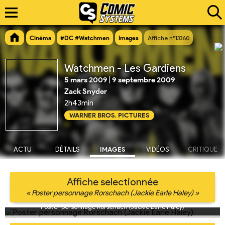
Cinéma
#DC #Watchmen
Images
Affiche n°13360
Watchmen - Les Gardiens
5 mars 2009
|
9 septembre 2009
Zack Snyder
2h43min
WARNER BROS. PICTURES
ACTU
DÉTAILS
IMAGES
VIDÉOS
CRITIQUE
Affiche selectionnée
« Poster personnage Rorschach (Jackie Earle Haley) »
Poster personnage Rorschach (Jackie Earle Haley)