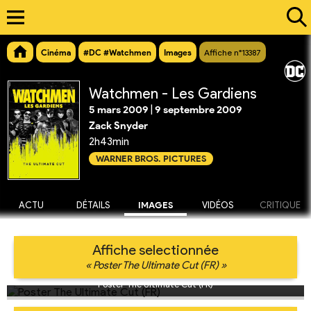
Cinéma
#DC #Watchmen
Images
Affiche n°13387
Watchmen - Les Gardiens
5 mars 2009
|
9 septembre 2009
Zack Snyder
2h43min
WARNER BROS. PICTURES
ACTU
DÉTAILS
IMAGES
VIDÉOS
CRITIQUE
Affiche selectionnée
« Poster The Ultimate Cut (FR) »
Poster The Ultimate Cut (FR)