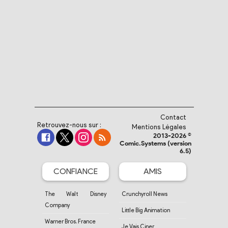
Contact
Retrouvez-nous sur :
Mentions Légales
2013-2026 ©
Comic.Systems (version
6.5)
CONFIANCE
AMIS
The Walt Disney
Crunchyroll News
Company
Little Big Animation
Warner Bros. France
Je Vais Ciner