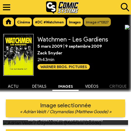
Cinéma
#DC #Watchmen
Images
Image n°13327
Watchmen - Les Gardiens
5 mars 2009
|
9 septembre 2009
Zack Snyder
2h43min
WARNER BROS. PICTURES
ACTU
DÉTAILS
IMAGES
VIDÉOS
CRITIQUE
Image selectionnée
« Adrian Veidt / Ozymandias (Matthew Goode) »
Adrian Veidt / Ozymandias (Matthew Goode)