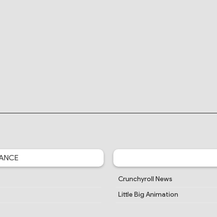
ANCE
Crunchyroll News
Little Big Animation
Je Vais Ciner