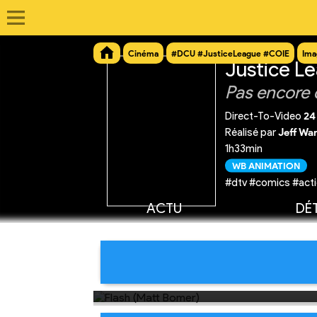
Cinéma
#DCU #JusticeLeague #COIE
Ima
Justice Lea
Pas encore 
Direct-To-Video
24
Réalisé par
Jeff Wa
1h33min
WB ANIMATION
#dtv #comics #acti
ACTU
DÉT