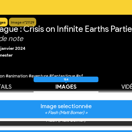
ges
Image n°21129
gue : Crisis on Infinite Earths Partie
de note
 janvier 2024
mester
on #animation #aventure #fantastique #sf
154
AILS
IMAGES
VID
Image selectionnée
« Flash (Matt Bomer) »
Flash (Matt Bomer)