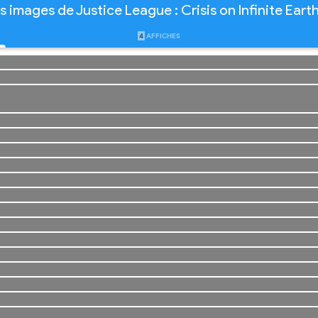
s images de Justice League : Crisis on Infinite Earth
4
AFFICHES