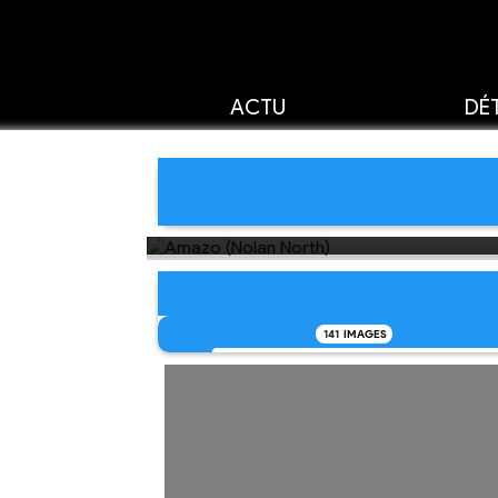
ACTU
DÉT
141
IMAGES