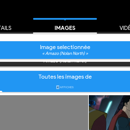
AILS
IMAGES
VID
Image selectionnée
« Amazo (Nolan North) »
Amazo (Nolan North)
Toutes les images de
4
AFFICHES