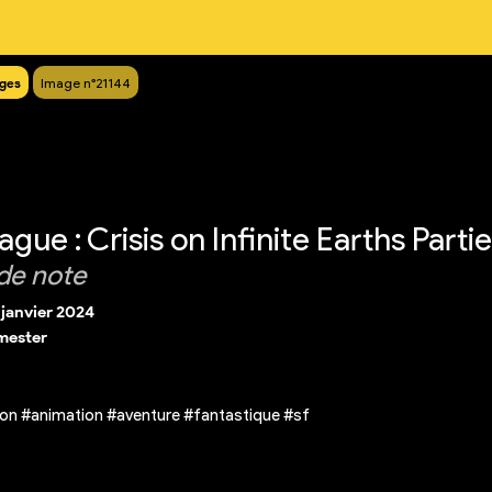
ges
Image n°21144
gue : Crisis on Infinite Earths Partie
de note
 janvier 2024
mester
on #animation #aventure #fantastique #sf