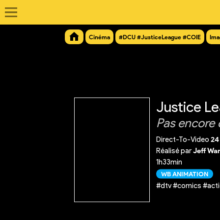
Cinéma
#DCU #JusticeLeague #COIE
Ima
Justice Lea
Pas encore 
Direct-To-Video
24
Réalisé par
Jeff Wa
1h33min
WB ANIMATION
#dtv #comics #acti