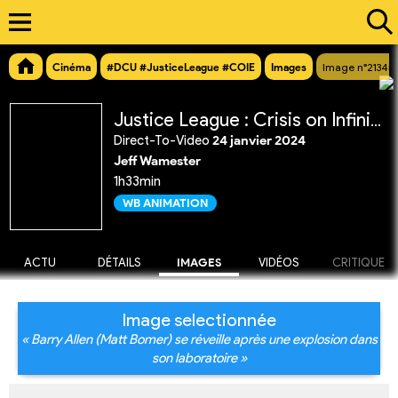
Cinéma
#DCU #JusticeLeague #COIE
Images
Image n°21345
Justice League : Crisis on Infinite Earths Partie 1
Direct-To-Video
24 janvier 2024
Jeff Wamester
1h33min
WB ANIMATION
ACTU
DÉTAILS
IMAGES
VIDÉOS
CRITIQUE
Image selectionnée
« Barry Allen (Matt Bomer) se réveille après une explosion dans
son laboratoire »