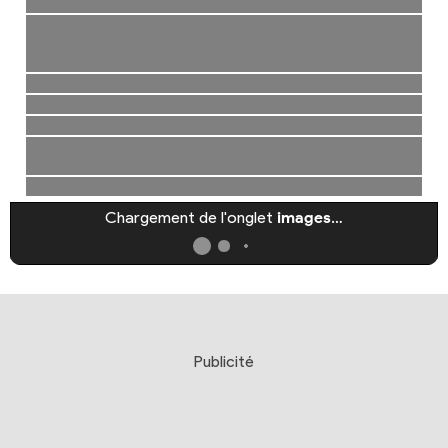
Chargement de l'onglet
images
…
Publicité