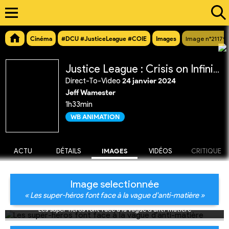
Cinéma
#DCU #JusticeLeague #COIE
Images
Image n°21179
Justice League : Crisis on Infinite Earths Partie 1
Direct-To-Video
24 janvier 2024
Jeff Wamester
1h33min
WB ANIMATION
ACTU
DÉTAILS
IMAGES
VIDÉOS
CRITIQUE
Image selectionnée
« Les super-héros font face à la vague d'anti-matière »
Les super-héros font face à la vague d'anti-matière