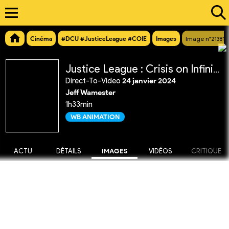
Cinéma
#DCU #JusticeLeague #COIE
Images
Image n°21381
Justice League : Crisis on Infinite Earths Partie 1
Direct-To-Video
24 janvier 2024
Jeff Wamester
1h33min
WB ANIMATION
ACTU
DÉTAILS
IMAGES
VIDÉOS
CRITIQUE