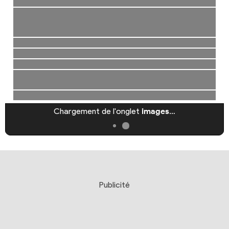
Chargement de l'onglet
images
…
Publicité