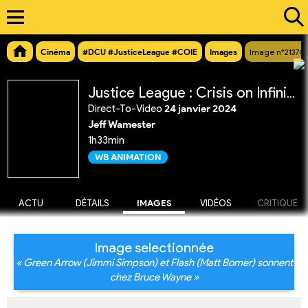
Cinéma
#DCU #JusticeLeague #COIE
Images
Image n°21378
Justice League : Crisis on Infinite Earths Partie 1
Direct-To-Video
24 janvier 2024
Jeff Wamester
1h33min
WB ANIMATION
ACTU
DÉTAILS
IMAGES
VIDÉOS
CRITIQUE
Image selectionnée
« Green Arrow (Jimmi Simpson) et Flash (Matt Bomer) sonnent
chez Bruce Wayne »