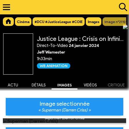
Cinéma
#DCU #JusticeLeague #COIE
Images
Image n°21159
Justice League : Crisis on Infinite Earths Partie 1
Direct-To-Video
24 janvier 2024
Jeff Wamester
1h33min
WB ANIMATION
ACTU
DÉTAILS
IMAGES
VIDÉOS
CRITIQUE
Image selectionnée
« Superman (Darren Criss) »
Superman (Darren Criss)