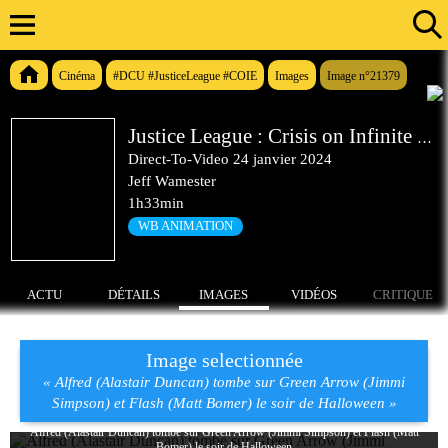
Cinéma
#DCU #JusticeLeague #COIE
Images
Image n°21379
Justice League : Crisis on Infinite Earths Partie 1
Direct-To-Video
24 janvier 2024
Jeff Wamester
1h33min
WB ANIMATION
ACTU
DÉTAILS
IMAGES
VIDÉOS
CRITIQUE
Image selectionnée
« Alfred (Alastair Duncan) tombe sur Green Arrow (Jimmi
Simpson) et Flash (Matt Bomer) le soir de Halloween »
Alfred (Alastair Duncan) tombe sur Green Arrow (Jimmi Simpson) et Flash (Matt
Bomer) le soir de Halloween