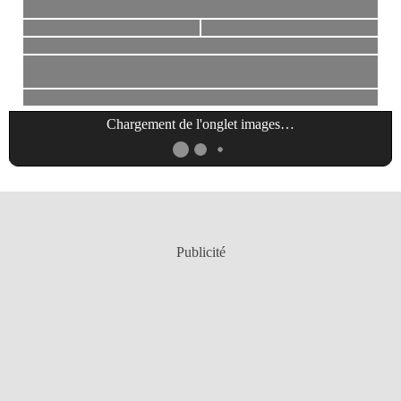
Chargement de l'onglet
images
…
Publicité