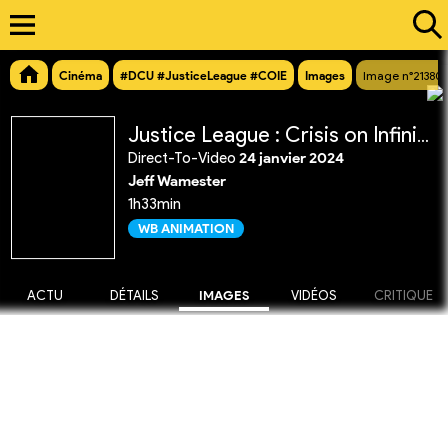
Cinéma
#DCU #JusticeLeague #COIE
Images
Image n°21380
Justice League : Crisis on Infinite Earths Partie 1
Direct-To-Video
24 janvier 2024
Jeff Wamester
1h33min
WB ANIMATION
ACTU
DÉTAILS
IMAGES
VIDÉOS
CRITIQUE