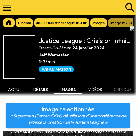
Cinéma
#DCU #JusticeLeague #COIE
Images
Image n°21133
Justice League : Crisis on Infinite Earths Partie 1
Direct-To-Video
24 janvier 2024
Jeff Wamester
1h33min
WB ANIMATION
ACTU
DÉTAILS
IMAGES
VIDÉOS
CRITIQUE
Image selectionnée
« Superman (Darren Criss) dévoile lors d'une conférence de
presse la création de la Justice League »
Superman (Darren Criss) dévoile lors d'une conférence de presse la