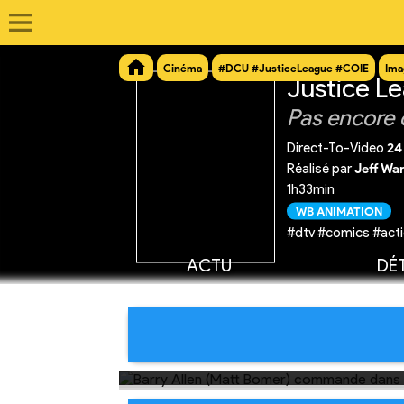
Cinéma
#DCU #JusticeLeague #COIE
Ima
Justice Lea
Pas encore 
Direct-To-Video
24
Réalisé par
Jeff Wa
1h33min
WB ANIMATION
#dtv #comics #acti
ACTU
DÉT