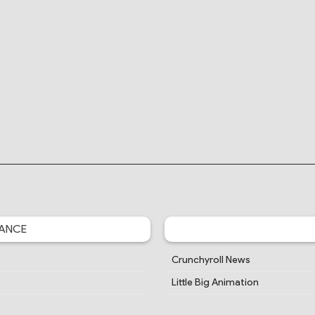
ANCE
Crunchyroll News
Little Big Animation
Je Vais Ciner