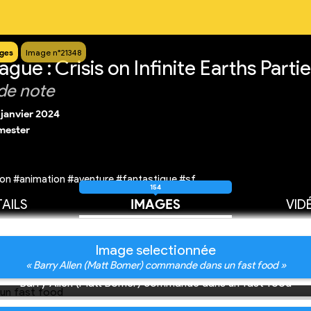
ges
Image n°21348
gue : Crisis on Infinite Earths Partie
de note
 janvier 2024
mester
on #animation #aventure #fantastique #sf
154
AILS
IMAGES
VID
Image selectionnée
« Barry Allen (Matt Bomer) commande dans un fast food »
Barry Allen (Matt Bomer) commande dans un fast food