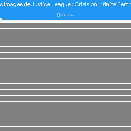
s images de Justice League : Crisis on Infinite Earth
4
AFFICHES