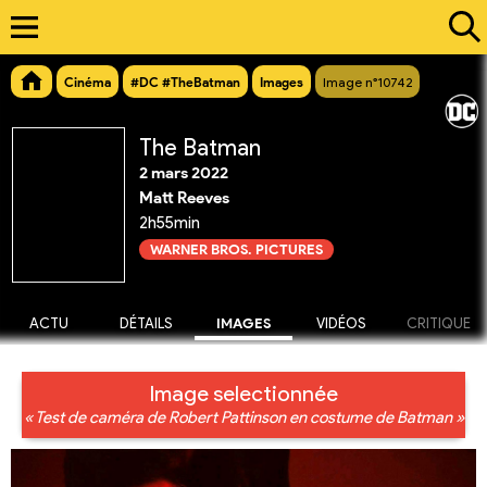
Cinéma
#DC #TheBatman
Images
Image n°10742
The Batman
2 mars 2022
Matt Reeves
2h55min
WARNER BROS. PICTURES
ACTU
DÉTAILS
IMAGES
VIDÉOS
CRITIQUE
Image selectionnée
« Test de caméra de Robert Pattinson en costume de Batman »