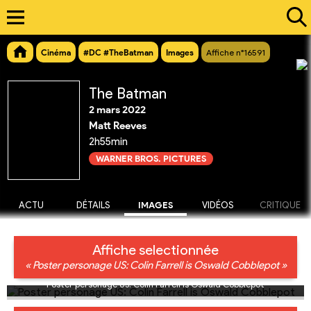
Cinéma
#DC #TheBatman
Images
Affiche n°16591
The Batman
2 mars 2022
Matt Reeves
2h55min
WARNER BROS. PICTURES
ACTU
DÉTAILS
IMAGES
VIDÉOS
CRITIQUE
Affiche selectionnée
« Poster personage US: Colin Farrell is Oswald Cobblepot »
Poster personage US: Colin Farrell is Oswald Cobblepot