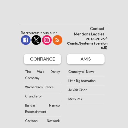
Contact
Retrouvez-nous sur :
Mentions Légales
2013-2026 ©
Comic.Systems (version
6.5)
CONFIANCE
AMIS
The Walt Disney
Crunchyroll News
Company
Little Big Animation
Warner Bros. France
Je Vais Ciner
Crunchyroll
MidouMir
Bandai Namco
Entertainment
Cartoon Network
France