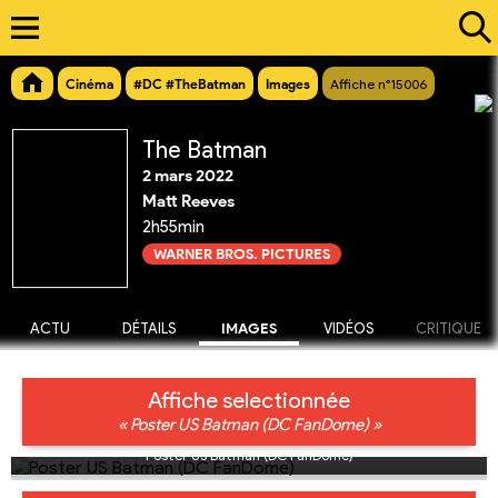
Cinéma
#DC #TheBatman
Images
Affiche n°15006
The Batman
2 mars 2022
Matt Reeves
2h55min
WARNER BROS. PICTURES
ACTU
DÉTAILS
IMAGES
VIDÉOS
CRITIQUE
Affiche selectionnée
« Poster US Batman (DC FanDome) »
Poster US Batman (DC FanDome)