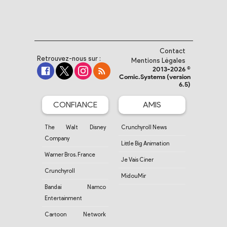
Contact
Retrouvez-nous sur :
Mentions Légales
2013-2026 ©
Comic.Systems (version
6.5)
CONFIANCE
AMIS
The Walt Disney
Crunchyroll News
Company
Little Big Animation
Warner Bros. France
Je Vais Ciner
Crunchyroll
MidouMir
Bandai Namco
Entertainment
Cartoon Network
France