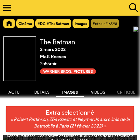
Cinéma
#DC #TheBatman
Images
Extra n°16598
The Batman
2 mars 2022
Matt Reeves
2h55min
WARNER BROS. PICTURES
ACTU
DÉTAILS
IMAGES
VIDÉOS
CRITIQUE
Extra selectionné
« Robert Pattinson, Zöe Kravitz et Neymar Jr. aux côtés de la
Batmobile à Paris (21 février 2022) »
Robert Pattinson, Zöe Kravitz et Neymar Jr. aux côtés de la Batmobile à