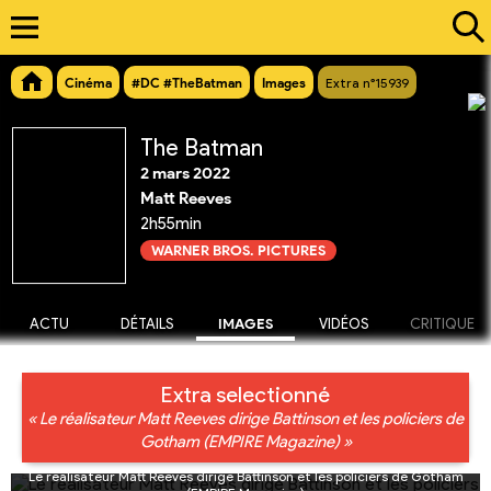
Cinéma
#DC #TheBatman
Images
Extra n°15939
The Batman
2 mars 2022
Matt Reeves
2h55min
WARNER BROS. PICTURES
ACTU
DÉTAILS
IMAGES
VIDÉOS
CRITIQUE
Extra selectionné
« Le réalisateur Matt Reeves dirige Battinson et les policiers de
Gotham (EMPIRE Magazine) »
Le réalisateur Matt Reeves dirige Battinson et les policiers de Gotham