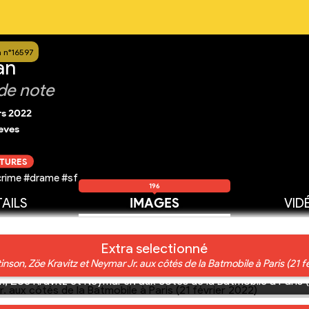
a n°16597
an
de note
rs 2022
eves
CTURES
crime #drame #sf
196
AILS
IMAGES
VID
Extra selectionné
inson, Zöe Kravitz et Neymar Jr. aux côtés de la Batmobile à Paris (21 f
n, Zöe Kravitz et Neymar Jr. aux côtés de la Batmobile à Paris (