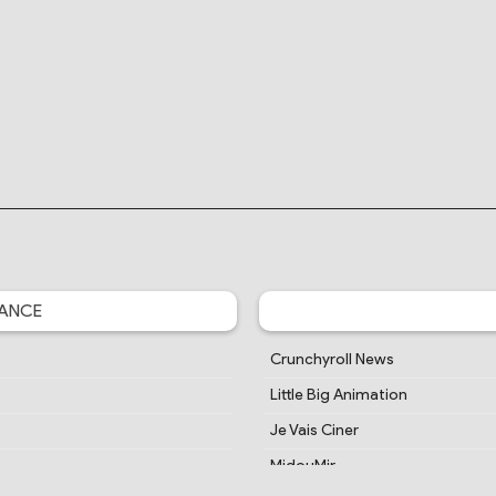
ANCE
Crunchyroll News
Little Big Animation
Je Vais Ciner
MidouMir