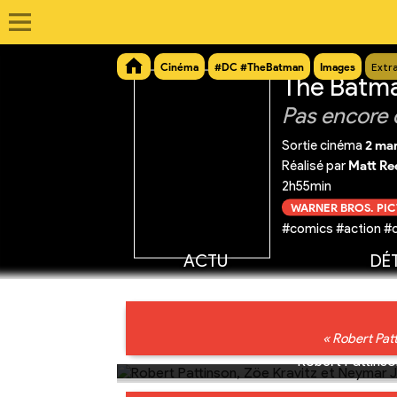
Cinéma
#DC #TheBatman
Images
Extr
The Batm
Pas encore 
Sortie cinéma
2 ma
Réalisé par
Matt Re
2h55min
WARNER BROS. PI
#comics #action #
ACTU
DÉT
« Robert Patt
Robert Pattinso