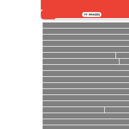
99
IMAGES